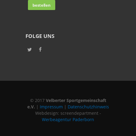
FOLGE UNS
© 2017
Velberter Sportgemeinschaft
e.V.
|
Impressum
|
Datenschutzhinweis
Webdesign: screendepartment -
Werbeagentur Paderborn