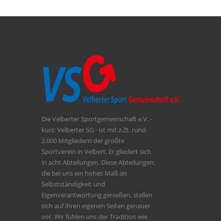
Die Velberter Sportgemeinschaft e.V. -
kurz: Velberter SG - ist mit z.Zt. rund
2.000 Mitgliedern der größte
Sportverein in Velbert. Er gliedert sich
in acht Abteilungen. Diese Abteilungen,
die bei uns ein hohes Maß an
Selbstständigkeit und
Eigenverantwortung genießen, stellen
sich auf ihren eigenen Seiten genauer
vor. Wir fühlen uns der Tradition wie