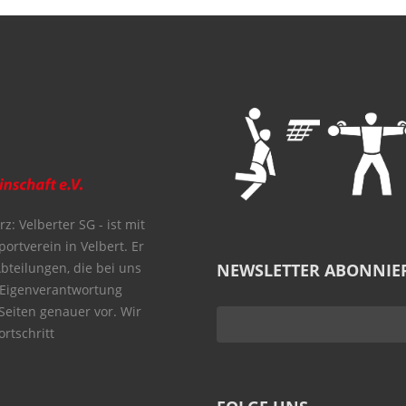
z: Velberter SG - ist mit
portverein in Velbert. Er
Abteilungen, die bei uns
NEWSLETTER ABONNIE
 Eigenverantwortung
 Seiten genauer vor. Wir
rtschritt