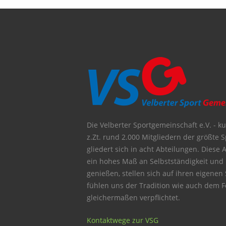
Die Velberter Sportgemeinschaft e.V. - kur
z.Zt. rund 2.000 Mitgliedern der größte S
gliedert sich in acht Abteilungen. Diese 
ein hohes Maß an Selbstständigkeit und
genießen, stellen sich auf ihren eigenen
fühlen uns der Tradition wie auch dem Fo
gleichermaßen verpflichtet.
Kontaktwege zur VSG