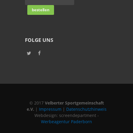
FOLGE UNS
© 2017
Velberter Sportgemeinschaft
e.V.
|
Impressum
|
Datenschutzhinweis
Webdesign: screendepartment -
Werbeagentur Paderborn