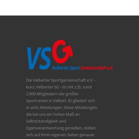
Die Velberter Sportgemeinschaft e.V. -
kurz: Velberter SG - ist mit z.Zt. rund
2.000 Mitgliedern der größte
Sportverein in Velbert. Er gliedert sich
in acht Abteilungen. Diese Abteilungen,
die bei uns ein hohes Maß an
Selbstständigkeit und
Eigenverantwortung genießen, stellen
sich auf ihren eigenen Seiten genauer