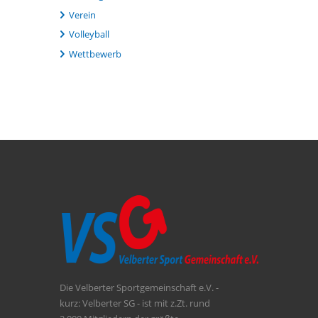
Verein
Volleyball
Wettbewerb
Die Velberter Sportgemeinschaft e.V. -
kurz: Velberter SG - ist mit z.Zt. rund