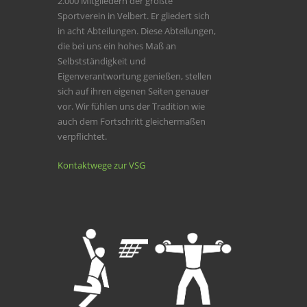
2.000 Mitgliedern der größte
Sportverein in Velbert. Er gliedert sich
in acht Abteilungen. Diese Abteilungen,
die bei uns ein hohes Maß an
Selbstständigkeit und
Eigenverantwortung genießen, stellen
sich auf ihren eigenen Seiten genauer
vor. Wir fühlen uns der Tradition wie
auch dem Fortschritt gleichermaßen
verpflichtet.
Kontaktwege zur VSG