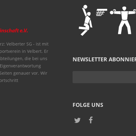
z: Velberter SG - ist mit
portverein in Velbert. Er
Abteilungen, die bei uns
NEWSLETTER ABONNIE
 Eigenverantwortung
 Seiten genauer vor. Wir
rtschritt
FOLGE UNS