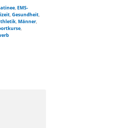
atinee
,
EMS-
izeit
,
Gesundheit
,
thletik
,
Männer
,
portkurse
,
werb