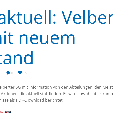
ktuell: Velbe
it neuem
tand
8
0
25
elberter SG mit Information von den Abteilungen, den Meist
Aktionen, die aktuell stattfinden. Es wird sowohl über kom
nisse als PDF-Download berichtet.