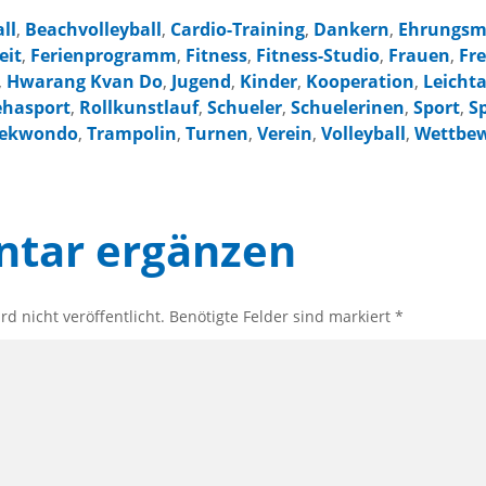
ll
,
Beachvolleyball
,
Cardio-Training
,
Dankern
,
Ehrungsm
eit
,
Ferienprogramm
,
Fitness
,
Fitness-Studio
,
Frauen
,
Fre
,
Hwarang Kvan Do
,
Jugend
,
Kinder
,
Kooperation
,
Leichta
ehasport
,
Rollkunstlauf
,
Schueler
,
Schuelerinen
,
Sport
,
S
ekwondo
,
Trampolin
,
Turnen
,
Verein
,
Volleyball
,
Wettbe
tar ergänzen
d nicht veröffentlicht. Benötigte Felder sind markiert *