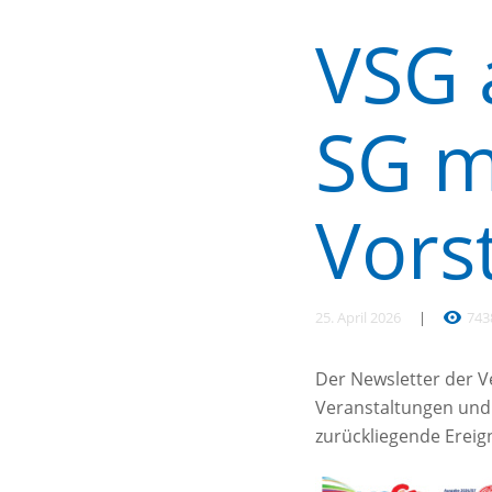
VSG a
SG m
Vors
25. April 2026
743
Der Newsletter der V
Veranstaltungen und 
zurückliegende Ereig