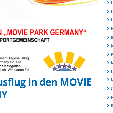
L
usflug in den MOVIE
NY
R