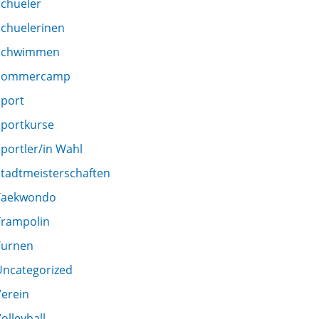
Schueler
Schuelerinen
Schwimmen
Sommercamp
Sport
Sportkurse
portler/in Wahl
Stadtmeisterschaften
Taekwondo
Trampolin
Turnen
Uncategorized
Verein
olleyball