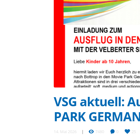
VSG aktuell: A
PARK GERMA
14. Mai 2026
7480
0
25