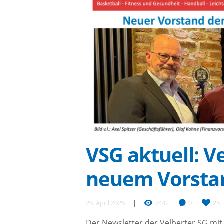
VSG aktuell: V
neuem Vorsta
25. April 2026
7442
0
25
Der Newsletter der Velberter SG mit