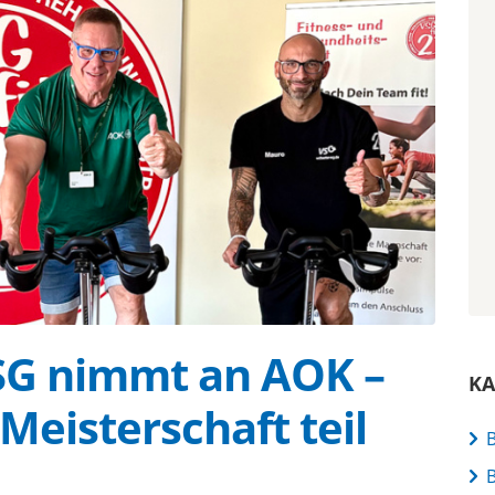
VSG nimmt an AOK –
KA
Meisterschaft teil
B
B