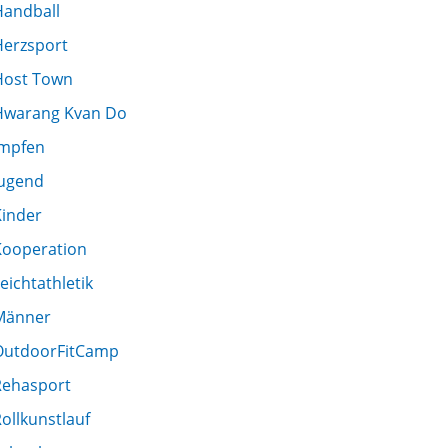
Handball
Herzsport
Host Town
Hwarang Kvan Do
Impfen
Jugend
Kinder
Kooperation
eichtathletik
Männer
OutdoorFitCamp
Rehasport
ollkunstlauf