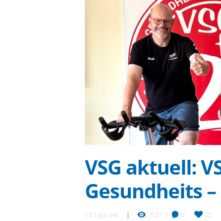
VSG aktuell: 
Gesundheits – 
13 Tage her
7527
0
25