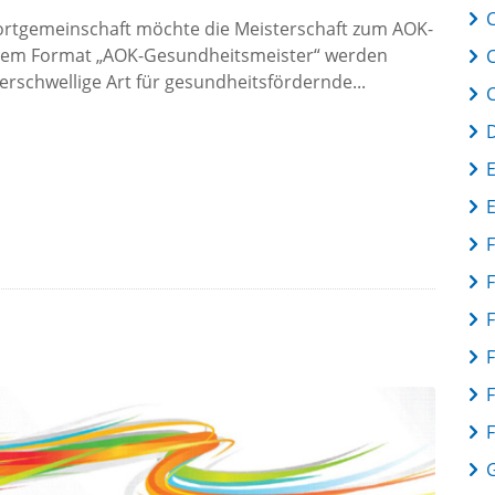
C
portgemeinschaft möchte die Meisterschaft zum AOK-
dem Format „AOK-Gesundheitsmeister“ werden
derschwellige Art für gesundheitsfördernde...
F
F
F
F