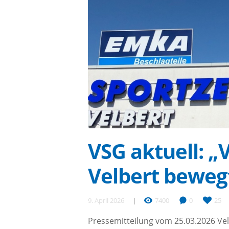
VSG aktuell: „V
Velbert beweg
9. April 2026
7400
0
25
Pressemitteilung vom 25.03.2026 Velb