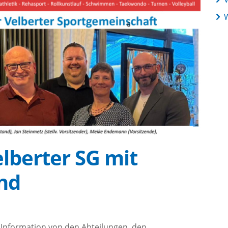
elberter SG mit
nd
 Information von den Abteilungen, den