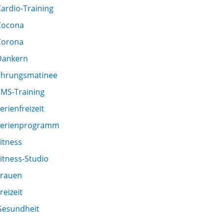
ardio-Training
Cocona
Corona
Dankern
Ehrungsmatinee
EMS-Training
erienfreizeit
Ferienprogramm
itness
itness-Studio
Frauen
reizeit
Gesundheit