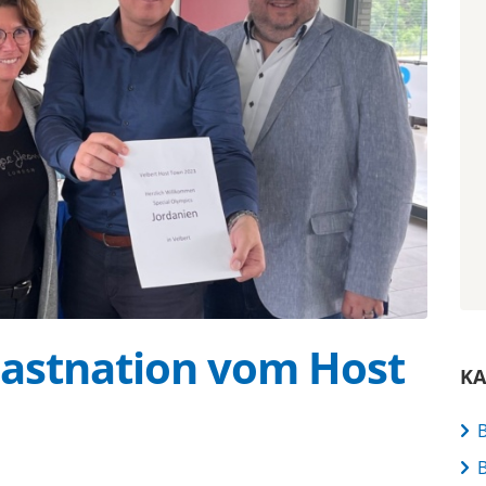
Gastnation vom Host
KA
B
B