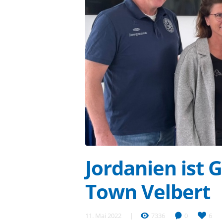
Jordanien ist 
Town Velbert
11. Mai 2022
7336
0
6