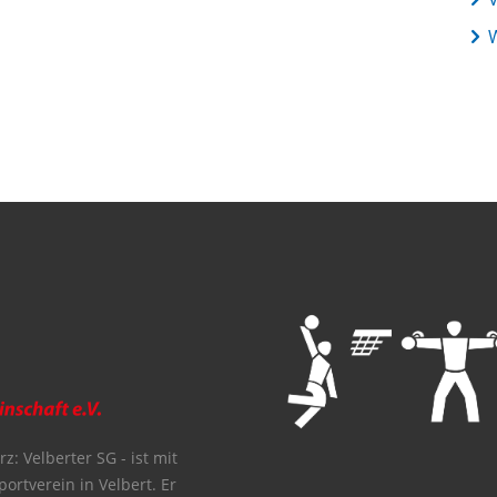
z: Velberter SG - ist mit
portverein in Velbert. Er