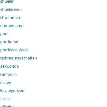
Schueler
Schuelerinen
Schwimmen
Sommercamp
Sport
Sportkurse
portler/in Wahl
Stadtmeisterschaften
Taekwondo
Trampolin
Turnen
Uncategorized
Verein
olleyball