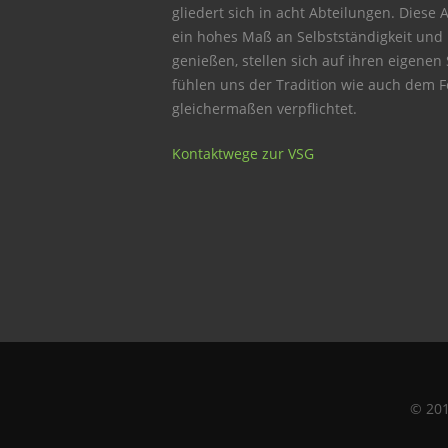
gliedert sich in acht Abteilungen. Diese 
ein hohes Maß an Selbstständigkeit und
genießen, stellen sich auf ihren eigenen
fühlen uns der Tradition wie auch dem Fo
gleichermaßen verpflichtet.
Kontaktwege zur VSG
© 20