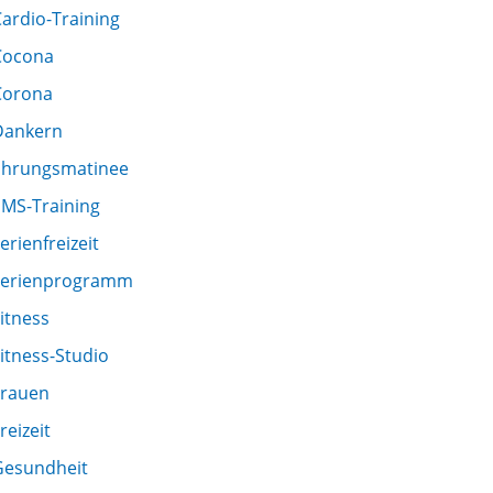
ardio-Training
Cocona
Corona
Dankern
Ehrungsmatinee
EMS-Training
erienfreizeit
Ferienprogramm
itness
itness-Studio
Frauen
reizeit
Gesundheit