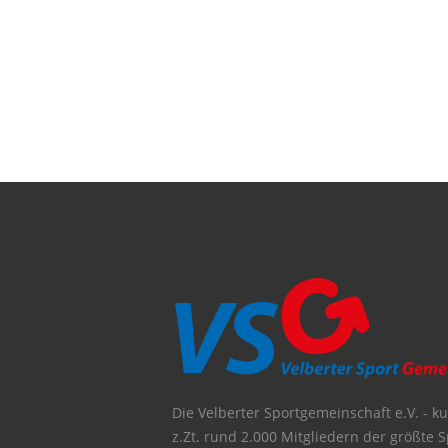
Die Velberter Sportgemeinschaft e.V. - kur
z.Zt. rund 2.000 Mitgliedern der größte S