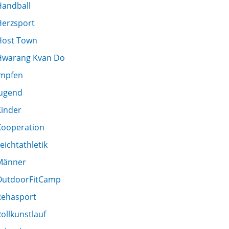
Handball
Herzsport
Host Town
Hwarang Kvan Do
Impfen
Jugend
Kinder
Kooperation
eichtathletik
Männer
OutdoorFitCamp
Rehasport
ollkunstlauf