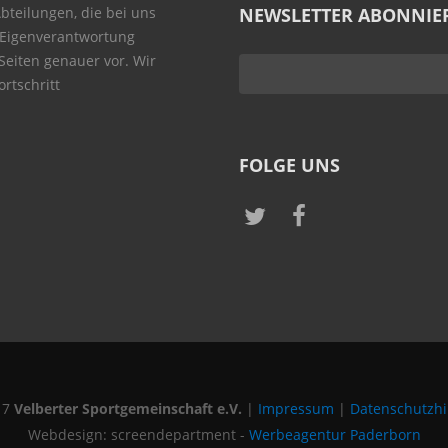
Abteilungen, die bei uns
NEWSLETTER ABONNIE
 Eigenverantwortung
 Seiten genauer vor. Wir
rtschritt
FOLGE UNS
17
Velberter Sportgemeinschaft e.V.
|
Impressum
|
Datenschutzh
Webdesign: screendepartment -
Werbeagentur Paderborn