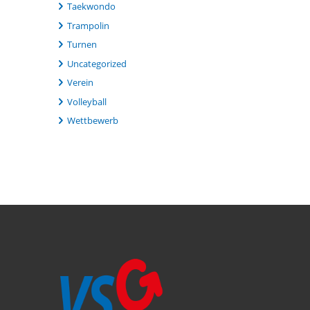
Taekwondo
Trampolin
Turnen
Uncategorized
Verein
Volleyball
Wettbewerb