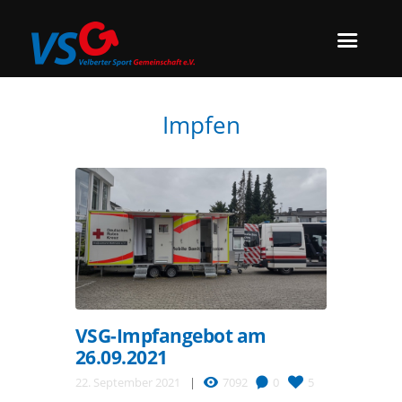
Impfen
VSG-Impfangebot am
26.09.2021
22. September 2021
7092
0
5