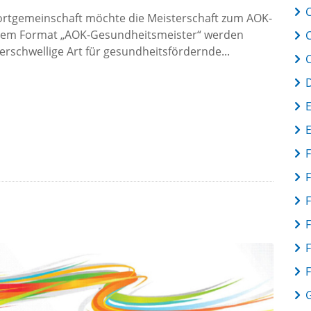
C
portgemeinschaft möchte die Meisterschaft zum AOK-
dem Format „AOK-Gesundheitsmeister“ werden
derschwellige Art für gesundheitsfördernde...
F
F
F
F