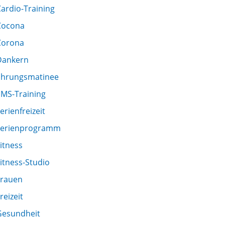
ardio-Training
Cocona
Corona
Dankern
Ehrungsmatinee
EMS-Training
erienfreizeit
Ferienprogramm
itness
itness-Studio
Frauen
reizeit
Gesundheit