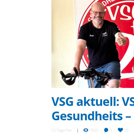
VSG aktuell: 
Gesundheits – 
12 Tage her
7523
0
25