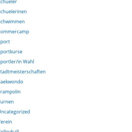
Schueler
Schuelerinen
Schwimmen
Sommercamp
Sport
Sportkurse
portler/in Wahl
Stadtmeisterschaften
Taekwondo
Trampolin
Turnen
Uncategorized
Verein
olleyball