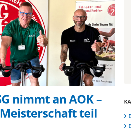
VSG nimmt an AOK –
KA
Meisterschaft teil
B
B