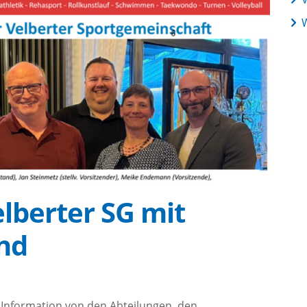
elberter SG mit
nd
 Information von den Abteilungen, den