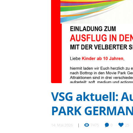
VSG aktuell: A
PARK GERMA
14. Mai 2026
7475
0
25