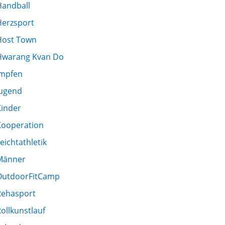
Handball
Herzsport
Host Town
Hwarang Kvan Do
Impfen
Jugend
Kinder
Kooperation
eichtathletik
Männer
OutdoorFitCamp
Rehasport
ollkunstlauf