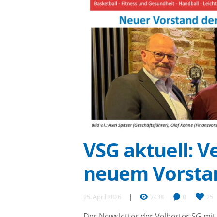
VSG aktuell: V
neuem Vorsta
25. April 2026
7438
0
25
Der Newsletter der Velberter SG mit