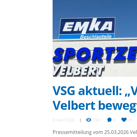
VSG aktuell: „V
Velbert beweg
9. April 2026
7397
0
25
Pressemitteilung vom 25.03.2026 Velb