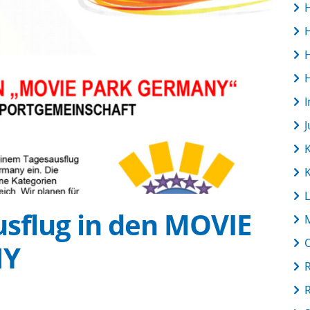
L
usflug in den MOVIE
NY
R