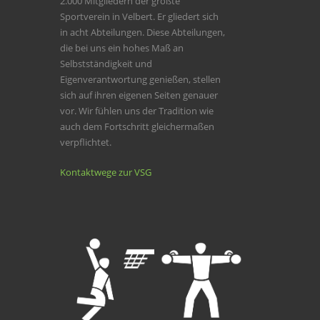
2.000 Mitgliedern der größte
Sportverein in Velbert. Er gliedert sich
in acht Abteilungen. Diese Abteilungen,
die bei uns ein hohes Maß an
Selbstständigkeit und
Eigenverantwortung genießen, stellen
sich auf ihren eigenen Seiten genauer
vor. Wir fühlen uns der Tradition wie
auch dem Fortschritt gleichermaßen
verpflichtet.
Kontaktwege zur VSG