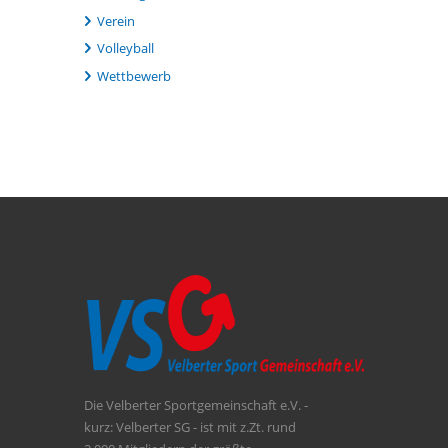
Verein
Volleyball
Wettbewerb
Die Velberter Sportgemeinschaft e.V. -
kurz: Velberter SG - ist mit z.Zt. rund