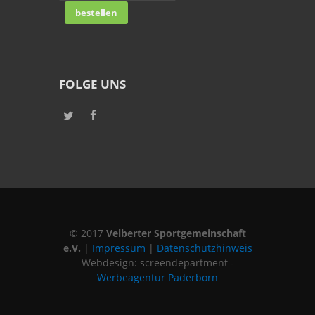
FOLGE UNS
© 2017
Velberter Sportgemeinschaft
e.V.
|
Impressum
|
Datenschutzhinweis
Webdesign: screendepartment -
Werbeagentur Paderborn