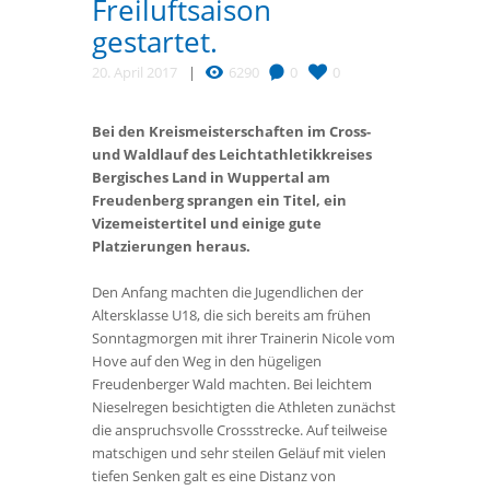
Freiluftsaison
gestartet.
20. April 2017
6290
0
0
Bei den Kreismeisterschaften im Cross-
und Waldlauf des Leichtathletikkreises
Bergisches Land in Wuppertal am
Freudenberg sprangen ein Titel, ein
Vizemeistertitel und einige gute
Platzierungen heraus.
Den Anfang machten die Jugendlichen der
Altersklasse U18, die sich bereits am frühen
Sonntagmorgen mit ihrer Trainerin Nicole vom
Hove auf den Weg in den hügeligen
Freudenberger Wald machten. Bei leichtem
Nieselregen besichtigten die Athleten zunächst
die anspruchsvolle Crossstrecke. Auf teilweise
matschigen und sehr steilen Geläuf mit vielen
tiefen Senken galt es eine Distanz von