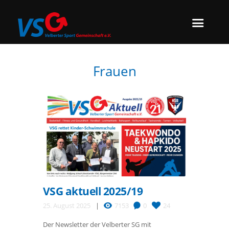
Frauen
VSG aktuell 2025/19
25. August 2025
7153
0
24
Der Newsletter der Velberter SG mit