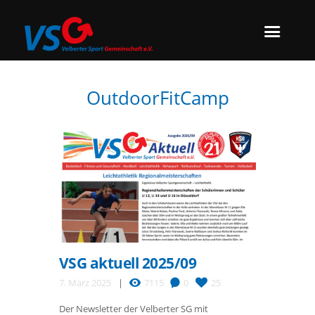
OutdoorFitCamp
VSG aktuell 2025/09
7. März 2025
7115
0
25
Der Newsletter der Velberter SG mit