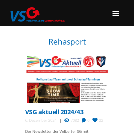
Rehasport
VSG aktuell 2024/43
6. Dezember 2024
7082
0
22
Der Newsletter der Velberter SG mit