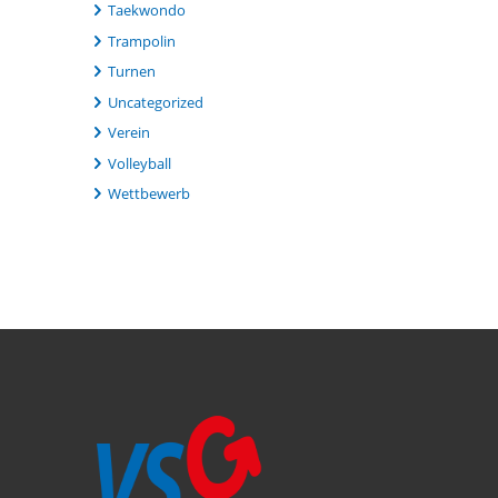
Taekwondo
Trampolin
Turnen
Uncategorized
Verein
Volleyball
Wettbewerb