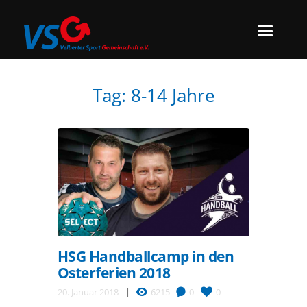
Tag: 8-14 Jahre
HSG Handballcamp in den
Osterferien 2018
20. Januar 2018
6215
0
0