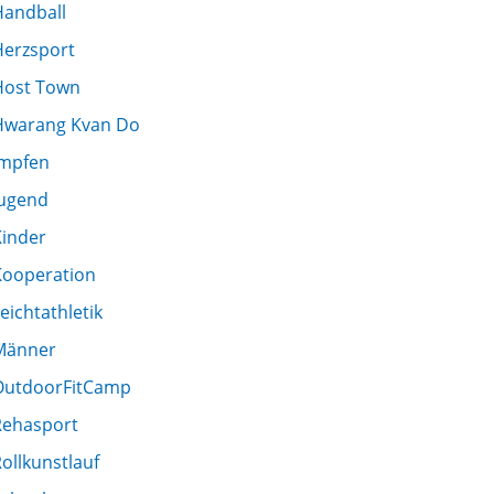
Handball
Herzsport
Host Town
Hwarang Kvan Do
Impfen
Jugend
Kinder
Kooperation
eichtathletik
Männer
OutdoorFitCamp
Rehasport
ollkunstlauf