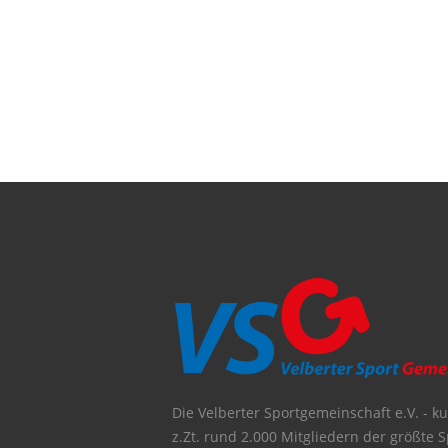
Die Velberter Sportgemeinschaft e.V. - kur
z.Zt. rund 2.000 Mitgliedern der größte S