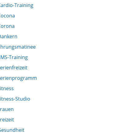
ardio-Training
Cocona
Corona
Dankern
Ehrungsmatinee
EMS-Training
erienfreizeit
Ferienprogramm
itness
itness-Studio
Frauen
reizeit
Gesundheit