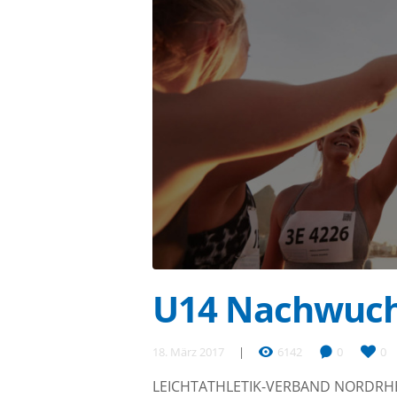
U14 Nachwuch
18. März 2017
6142
0
0
LEICHTATHLETIK-VERBAND NORDRHEIN