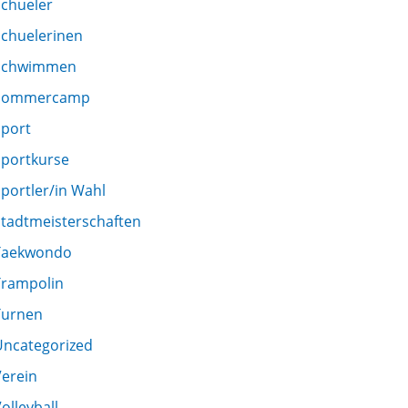
Schueler
Schuelerinen
Schwimmen
Sommercamp
Sport
Sportkurse
portler/in Wahl
Stadtmeisterschaften
Taekwondo
Trampolin
Turnen
Uncategorized
Verein
olleyball