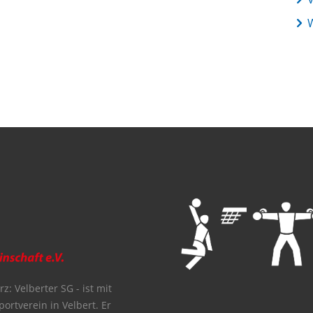
z: Velberter SG - ist mit
portverein in Velbert. Er