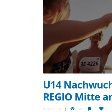
U14 Nachwuch
REGIO Mitte a
8. April 2018
6147
0
0