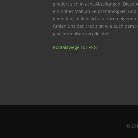
gliedert sich in acht Abteilungen. Diese 
ein hohes Maß an Selbstständigkeit und
genießen, stellen sich auf ihren eigenen
fühlen uns der Tradition wie auch dem Fo
gleichermaßen verpflichtet.
Kontaktwege zur VSG
© 20