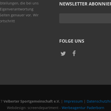
Abteilungen, die bei uns
NEWSLETTER ABONNIE
 Eigenverantwortung
 Seiten genauer vor. Wir
rtschritt
FOLGE UNS
17
Velberter Sportgemeinschaft e.V.
|
Impressum
|
Datenschutzh
Webdesign: screendepartment -
Werbeagentur Paderborn