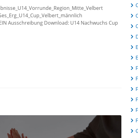
C
rgebnisse_U14_Vorrunde_Region_Mitte_Velbert
Ges_Erg_U14_Cup_Velbert_männlich
IN Ausschreibung Download: U14 Nachwuchs Cup
F
F
F
F