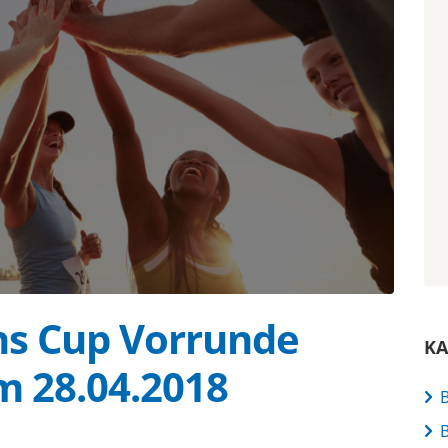
s Cup Vorrunde
KA
m 28.04.2018
B
B