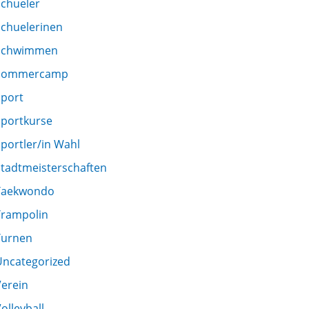
Schueler
Schuelerinen
Schwimmen
Sommercamp
Sport
Sportkurse
portler/in Wahl
Stadtmeisterschaften
Taekwondo
Trampolin
Turnen
Uncategorized
Verein
olleyball