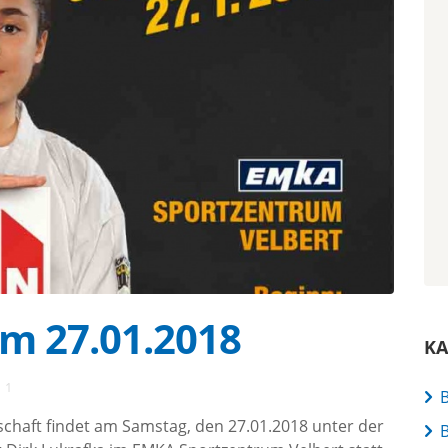
am 27.01.2018
KA
1
B
rschaft findet am Samstag, den 27.01.2018 unter der
B