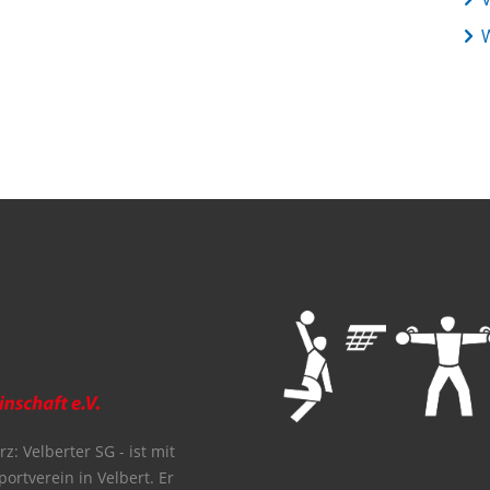
z: Velberter SG - ist mit
portverein in Velbert. Er