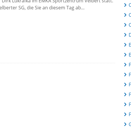
 Dirk Lukrafka im EMKA Sportzentrum Velbert statt.
C
elberter SG, die Sie an diesem Tag ab...
F
F
F
F