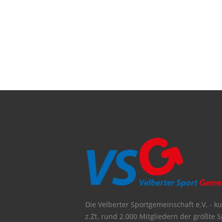
Die Velberter Sportgemeinschaft e.V. - kur
z.Zt. rund 2.000 Mitgliedern der größte S