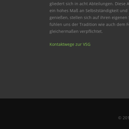
gliedert sich in acht Abteilungen. Diese 
ein hohes Maß an Selbstständigkeit und
genießen, stellen sich auf ihren eigenen
fühlen uns der Tradition wie auch dem Fo
gleichermaßen verpflichtet.
Kontaktwege zur VSG
© 20