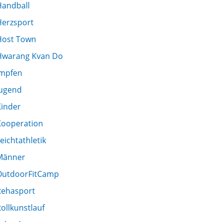
Handball
Herzsport
Host Town
Hwarang Kvan Do
Impfen
Jugend
Kinder
Kooperation
eichtathletik
Männer
OutdoorFitCamp
Rehasport
ollkunstlauf