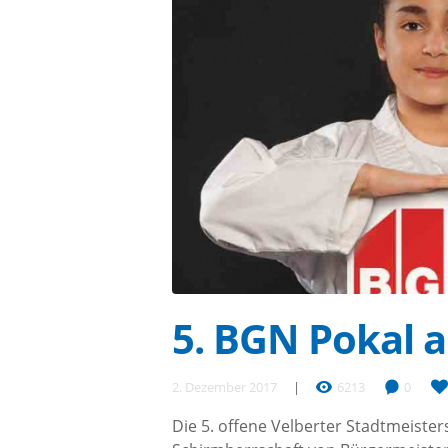
5. BGN Pokal 
2. Dezember 2017
6213
0
Die 5. offene Velberter Stadtmeiste