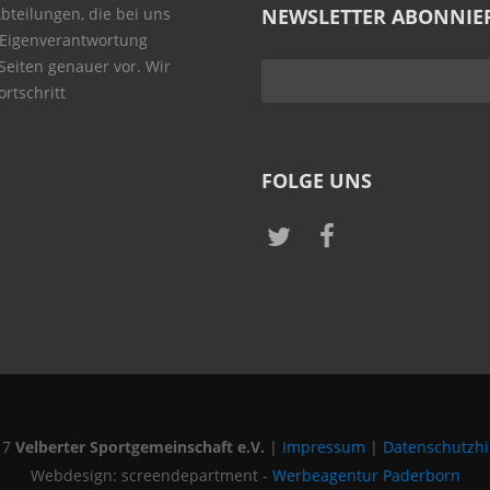
Abteilungen, die bei uns
NEWSLETTER ABONNIE
 Eigenverantwortung
 Seiten genauer vor. Wir
rtschritt
FOLGE UNS
17
Velberter Sportgemeinschaft e.V.
|
Impressum
|
Datenschutzh
Webdesign: screendepartment -
Werbeagentur Paderborn