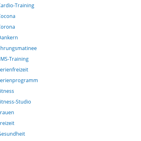
ardio-Training
Cocona
Corona
Dankern
Ehrungsmatinee
EMS-Training
erienfreizeit
Ferienprogramm
itness
itness-Studio
Frauen
reizeit
Gesundheit