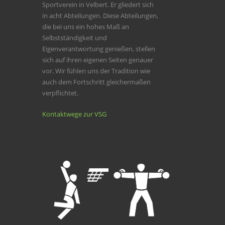
Sportverein in Velbert. Er gliedert sich
in acht Abteilungen. Diese Abteilungen,
die bei uns ein hohes Maß an
Selbstständigkeit und
Eigenverantwortung genießen, stellen
sich auf ihren eigenen Seiten genauer
vor. Wir fühlen uns der Tradition wie
auch dem Fortschritt gleichermaßen
verpflichtet.
Kontaktwege zur VSG