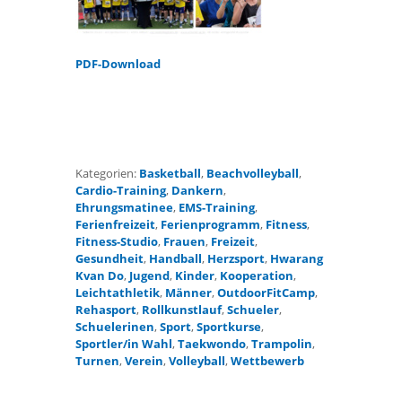
PDF-Download
Kategorien:
Basketball
,
Beachvolleyball
,
Cardio-Training
,
Dankern
,
Ehrungsmatinee
,
EMS-Training
,
Ferienfreizeit
,
Ferienprogramm
,
Fitness
,
Fitness-Studio
,
Frauen
,
Freizeit
,
Gesundheit
,
Handball
,
Herzsport
,
Hwarang
Kvan Do
,
Jugend
,
Kinder
,
Kooperation
,
Leichtathletik
,
Männer
,
OutdoorFitCamp
,
Rehasport
,
Rollkunstlauf
,
Schueler
,
Schuelerinen
,
Sport
,
Sportkurse
,
Sportler/in Wahl
,
Taekwondo
,
Trampolin
,
Turnen
,
Verein
,
Volleyball
,
Wettbewerb