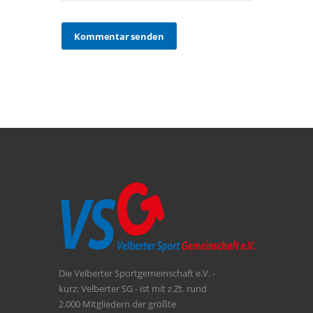
Die Velberter Sportgemeinschaft e.V. -
kurz: Velberter SG - ist mit z.Zt. rund
2.000 Mitgliedern der größte