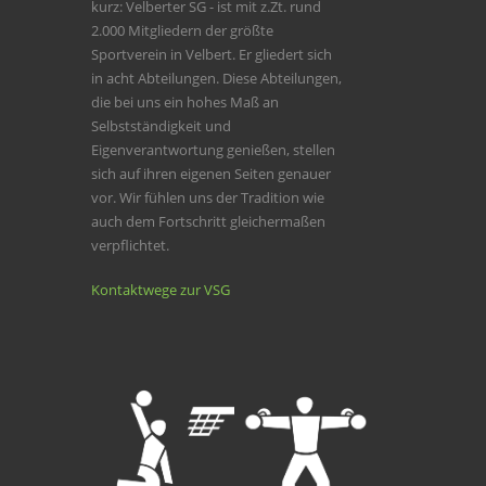
kurz: Velberter SG - ist mit z.Zt. rund
2.000 Mitgliedern der größte
Sportverein in Velbert. Er gliedert sich
in acht Abteilungen. Diese Abteilungen,
die bei uns ein hohes Maß an
Selbstständigkeit und
Eigenverantwortung genießen, stellen
sich auf ihren eigenen Seiten genauer
vor. Wir fühlen uns der Tradition wie
auch dem Fortschritt gleichermaßen
verpflichtet.
Kontaktwege zur VSG