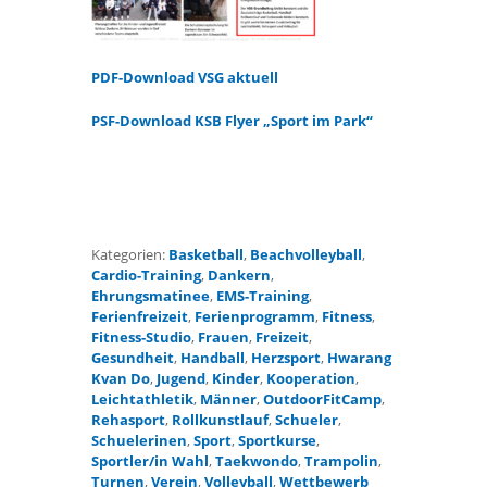
PDF-Download VSG aktuell
PSF-Download KSB Flyer „Sport im Park“
Kategorien:
Basketball
,
Beachvolleyball
,
Cardio-Training
,
Dankern
,
Ehrungsmatinee
,
EMS-Training
,
Ferienfreizeit
,
Ferienprogramm
,
Fitness
,
Fitness-Studio
,
Frauen
,
Freizeit
,
Gesundheit
,
Handball
,
Herzsport
,
Hwarang
Kvan Do
,
Jugend
,
Kinder
,
Kooperation
,
Leichtathletik
,
Männer
,
OutdoorFitCamp
,
Rehasport
,
Rollkunstlauf
,
Schueler
,
Schuelerinen
,
Sport
,
Sportkurse
,
Sportler/in Wahl
,
Taekwondo
,
Trampolin
,
Turnen
,
Verein
,
Volleyball
,
Wettbewerb