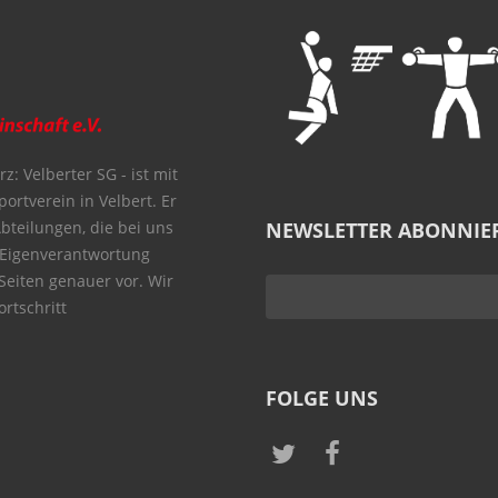
z: Velberter SG - ist mit
portverein in Velbert. Er
Abteilungen, die bei uns
NEWSLETTER ABONNIE
 Eigenverantwortung
 Seiten genauer vor. Wir
rtschritt
FOLGE UNS