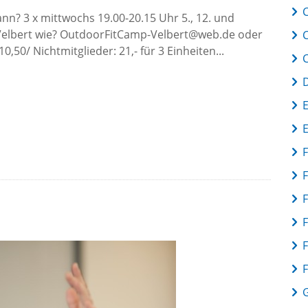
C
nn? 3 x mittwochs 19.00-20.15 Uhr 5., 12. und
, Velbert wie? OutdoorFitCamp-Velbert@web.de oder
,50/ Nichtmitglieder: 21,- für 3 Einheiten...
F
F
F
F