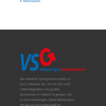
Wettbewerb
Die Velberter Sportgemeinschaft e.V. -
kurz: Velberter SG - ist mit z.Zt. rund
2.000 Mitgliedern der größte
Sportverein in Velbert. Er gliedert sich
in acht Abteilungen. Diese Abteilungen,
die bei uns ein hohes Maß an