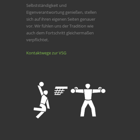
Selbstständigkeit und
Eigenverantwortung genießen, stellen
sich auf ihren eigenen Seiten genauer
vor. Wir fühlen uns der Tradition wie
auch dem Fortschritt gleichermaßen
verpflichtet.
Kontaktwege zur VSG