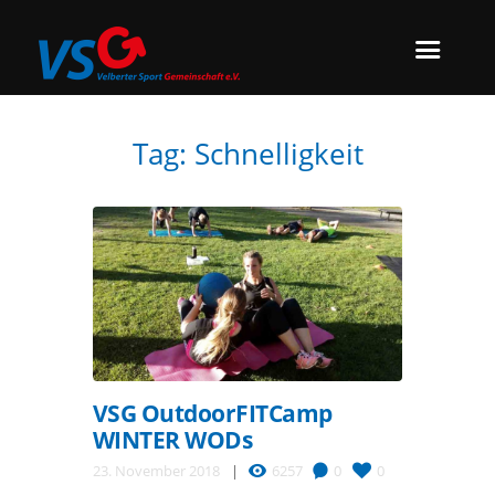
Tag: Schnelligkeit
VSG OutdoorFITCamp
WINTER WODs
23. November 2018
6257
0
0