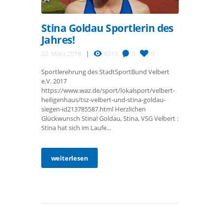
Stina Goldau Sportlerin des
Jahres!
22. März 2018
6213
0
0
Sportlerehrung des StadtSportBund Velbert
e.V. 2017
https://www.waz.de/sport/lokalsport/velbert-
heiligenhaus/tsz-velbert-und-stina-goldau-
siegen-id213785587.html Herzlichen
Glückwunsch Stina! Goldau, Stina, VSG Velbert :
Stina hat sich im Laufe...
weiterlesen