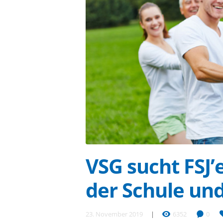
VSG sucht FSJ’
der Schule un
23. November 2019
6352
0