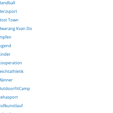
Handball
Herzsport
Host Town
Hwarang Kvan Do
Impfen
Jugend
Kinder
Kooperation
eichtathletik
Männer
OutdoorFitCamp
Rehasport
ollkunstlauf