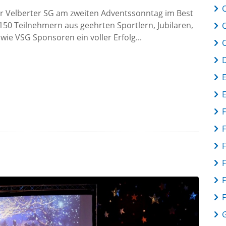
C
r Velberter SG am zweiten Adventssonntag im Best
150 Teilnehmern aus geehrten Sportlern, Jubilaren,
wie VSG Sponsoren ein voller Erfolg...
F
F
F
F