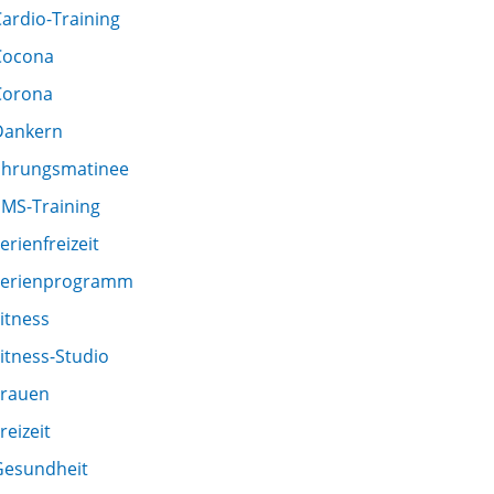
ardio-Training
Cocona
Corona
Dankern
Ehrungsmatinee
EMS-Training
erienfreizeit
Ferienprogramm
itness
itness-Studio
Frauen
reizeit
Gesundheit