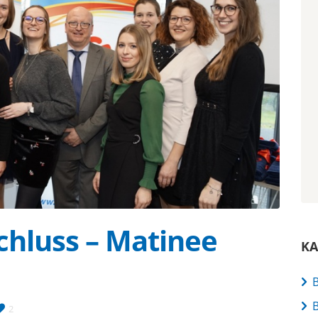
chluss – Matinee
KA
B
B
2