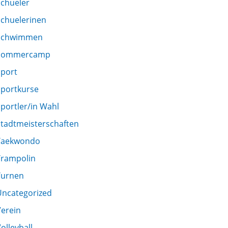
Schueler
Schuelerinen
Schwimmen
Sommercamp
Sport
Sportkurse
portler/in Wahl
Stadtmeisterschaften
Taekwondo
Trampolin
Turnen
Uncategorized
Verein
olleyball