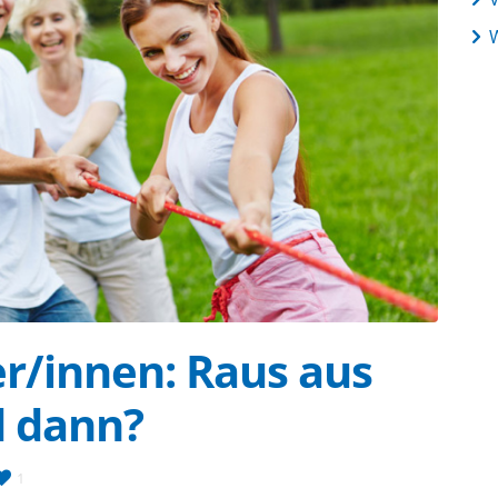
er/innen: Raus aus
d dann?
1