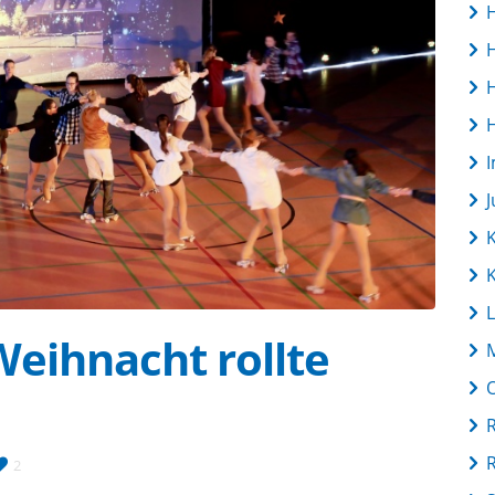
L
Weihnacht rollte
R
2