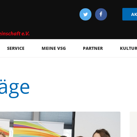
AK
SERVICE
MEINE VSG
PARTNER
KULTUR 
räge